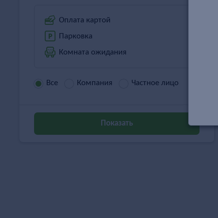
Оплата картой
Парковка
Комната ожидания
Все
Компания
Частное лицо
Показать