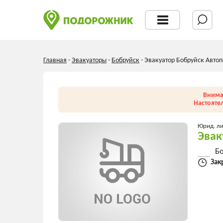
Главная
-
Эвакуаторы
-
Бобруйск
-
Эвакуатор Бобруйск Авто
Внима
Настояте
Юрид. л
Эвак
Бо
Зак