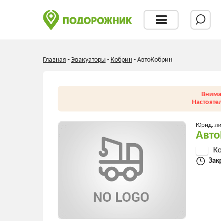
Главная
-
Эвакуаторы
-
Кобрин
-
АвтоКобрин
Внима
Настояте
Юрид. л
Авт
Ко
Зак