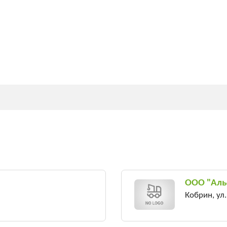
OOO "Аль
Кобрин, ул