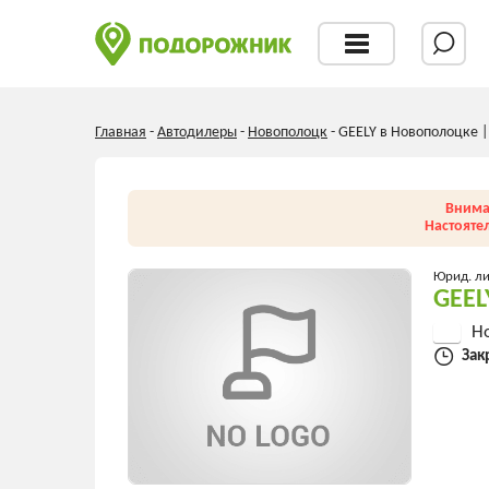
Главная
-
Автодилеры
-
Новополоцк
-
GEELY в Новополоцке 
Внима
Настояте
Юрид. л
GEEL
Н
Зак