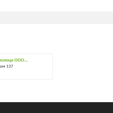
полоцк ООО...
дом 137