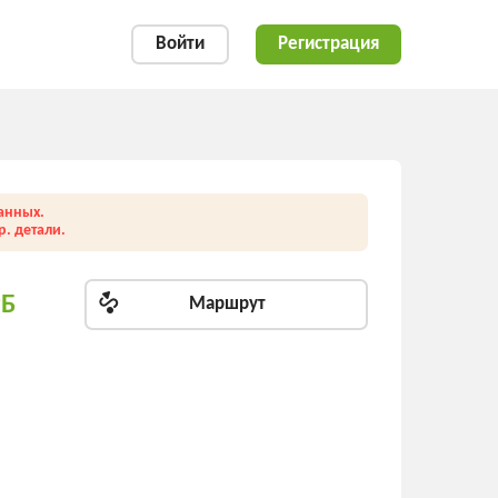
Войти
Регистрация
анных.
. детали.
РБ
Маршрут