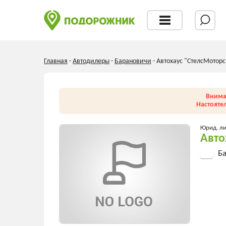
Главная
-
Автодилеры
-
Барановичи
-
Автохаус "СтелсМоторс
Внима
Настояте
Юрид. л
Авто
Ба