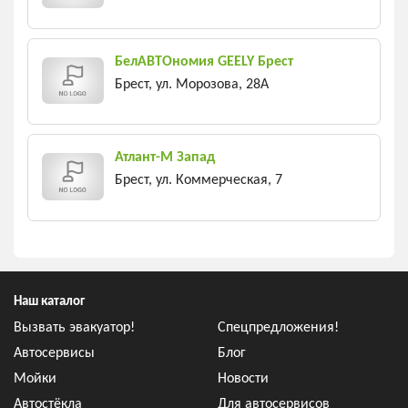
БелАВТОномия GEELY Брест
Брест, ул. Морозова, 28А
Атлант-М Запад
Брест, ул. Коммерческая, 7
Наш каталог
Вызвать эвакуатор!
Спецпредложения!
Автосервисы
Блог
Мойки
Новости
Автостёкла
Для автосервисов