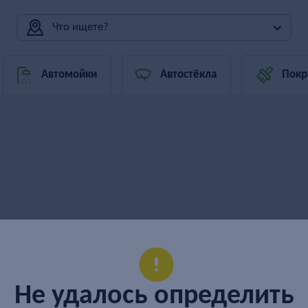
Что ищете?
Автомойки
Автостёкла
Покр
Не удалось определить