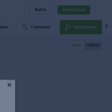
Войти
Регистрация
аска
Страховые
Автодилеры
КАРТА
СПИСОК