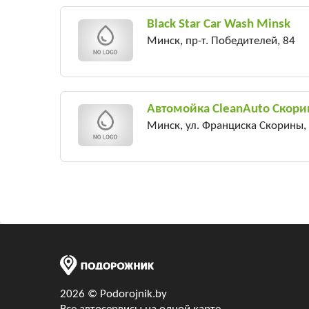
Black Star Car Wash Minsk
Минск, пр-т. Победителей, 84
Автомойка CleanAuto Скор
Минск, ул. Франциска Скорины, 
2026 © Podorojnik.by