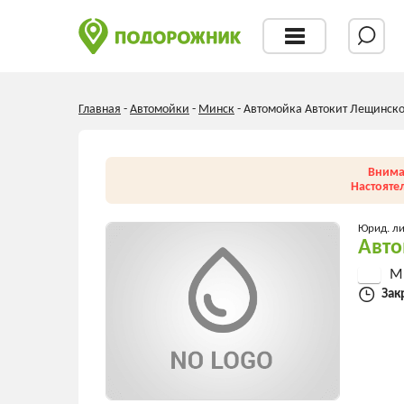
Главная
-
Автомойки
-
Минск
-
Автомойка Автокит Лещинско
Внима
Настояте
Юрид. л
Авто
Ми
Зак