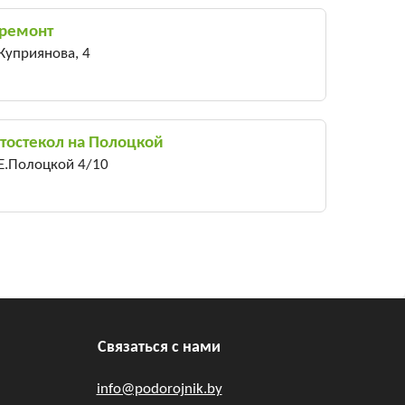
 ремонт
 Куприянова, 4
тостекол на Полоцкой
 Е.Полоцкой 4/10
Связаться с нами
info@podorojnik.by