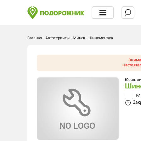
Главная
-
Автосервисы
-
Минск
-
Шиномонтаж
Внима
Настояте
Юрид. л
Шин
Ми
Зак