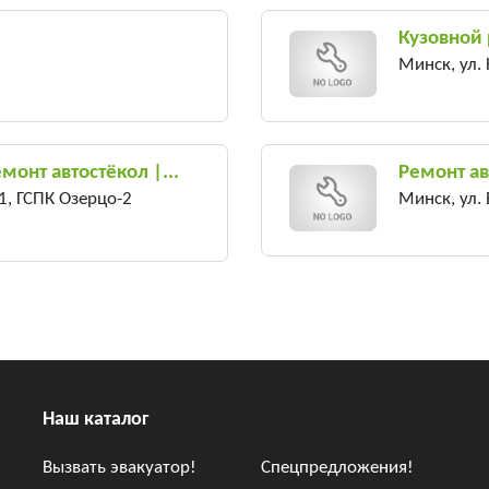
Кузовной
Минск, ул.
монт автостёкол |...
Ремонт ав
1, ГСПК Озерцо-2
Минск, ул.
Наш каталог
Вызвать эвакуатор!
Спецпредложения!