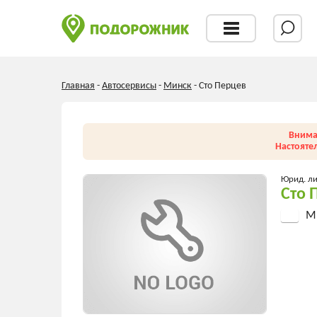
Главная
-
Автосервисы
-
Минск
-
Сто Перцев
Внима
Настояте
Юрид. л
Сто 
Ми