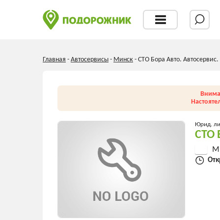
Главная
-
Автосервисы
-
Минск
-
СТО Бора Авто. Автосервис.
Внима
Настояте
Юрид. л
СТО 
Ми
Отк