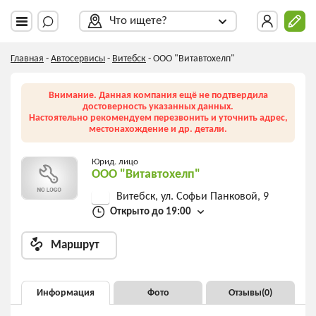
Что ищете?
Главная
-
Автосервисы
-
Витебск
-
ООО "Витавтохелп"
Внимание. Данная компания ещё не подтвердила
достоверность указанных данных.
Настоятельно рекомендуем перезвонить и уточнить адрес,
местонахождение и др. детали.
Юрид. лицо
ООО "Витавтохелп"
Витебск, ул. Софьи Панковой, 9
Открыто до 19:00
Маршрут
Информация
Фото
Отзывы(
0
)