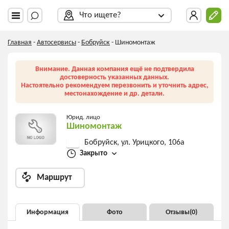
Что ищете?
Главная
-
Автосервисы
-
Бобруйск
-
Шиномонтаж
Внимание. Данная компания ещё не подтвердила
достоверность указанных данных.
Настоятельно рекомендуем перезвонить и уточнить адрес,
местонахождение и др. детали.
Юрид. лицо
Шиномонтаж
Бобруйск, ул. Урицкого, 106а
Закрыто
Маршрут
Информация
Фото
Отзывы(
0
)