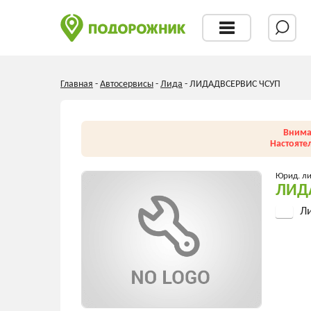
Главная
-
Автосервисы
-
Лида
-
ЛИДАДВСЕРВИС ЧСУП
Внима
Настояте
Юрид. л
ЛИД
Ли