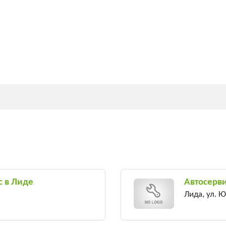
с в Лиде
Автосерв
Лида, ул. 