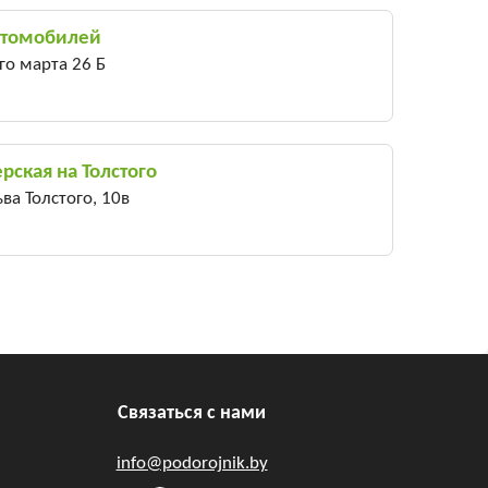
втомобилей
-го марта 26 Б
рская на Толстого
ьва Толстого, 10в
Связаться с нами
info@podorojnik.by