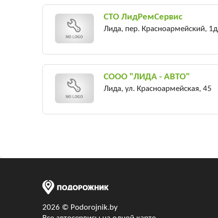
СТО ЛидРемСервис
Лида, пер. Красноармейский, 1д
СООО "ЛИДА - АВТО"
Лида, ул. Красноармейская, 45
2026 © Podorojnik.by