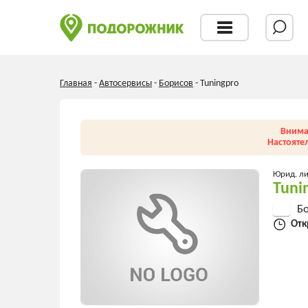
Главная
-
Автосервисы
-
Борисов
-
Tuningpro
Внима
Настояте
Юрид. л
Tuni
Бо
Отк