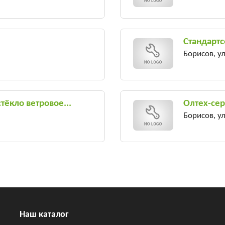
Стандартс
Борисов, ул
ёкло ветровое...
Олтех-се
Борисов, ул
Наш каталог