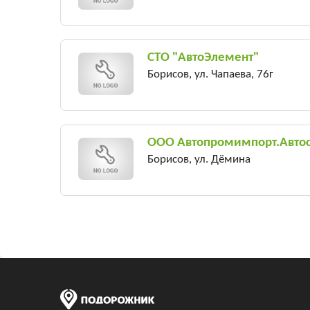
СТО "АвтоЭлемент"
Борисов, ул. Чапаева, 76г
ООО Автопромимпорт.Автост
Борисов, ул. Дёмина