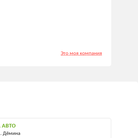
Это моя компания
А АВТО
л. Дёмина