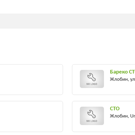
Бареко СТ
Жлобин, ул
СТО
Жлобин, Ur