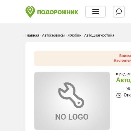
Главная
-
Автосервисы
-
Жлобин
-
АвтоДиагностика
Внима
Настояте
Юрид. л
Авто
Жл
Отк