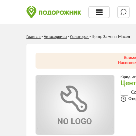
Главная
-
Автосервисы
-
Солигорск
-
Центр Замены Масел
Внима
Настояте
Юрид. л
Цент
Со
Отк