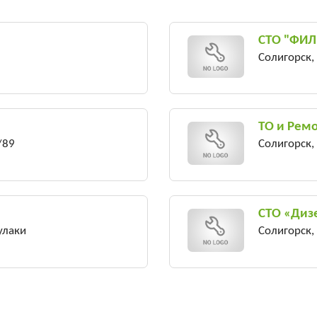
СТО "ФИ
Солигорск,
ТО и Рем
/89
Солигорск,
СТО «Диз
улаки
Солигорск,