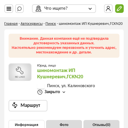
Что ищете?
Главная
-
Автосервисы
-
Пинск
-
шиномонтаж ИП Кушнеревич,ГСКN20
Внимание. Данная компания ещё не подтвердила
достоверность указанных данных.
Настоятельно рекомендуем перезвонить и уточнить адрес,
местонахождение и др. детали.
Юрид. лицо
шиномонтаж ИП
Кушнеревич,ГСКN20
Пинск, ул. Калиновского
Закрыто
Маршрут
Информация
Фото
Отзывы(
0
)