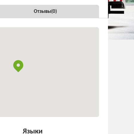
Отзывы(
0
)
Языки