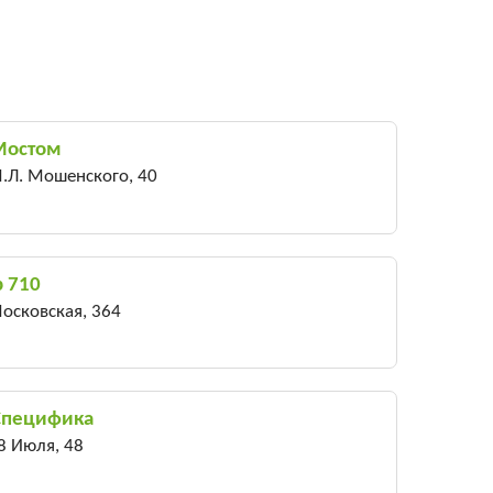
Мостом
М.Л. Мошенского, 40
р 710
Московская, 364
Специфика
28 Июля, 48